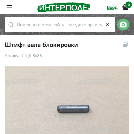
0
Вход
✕
Штифт вала блокировки
Артикул ШЦК 8х36