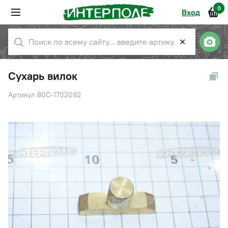
0
Вход
✕
Сухарь вилок
Артикул 80С-1702092