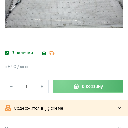
В наличии
с НДС / за шт
−
+
В корзину
Содержится в
(1)
схеме