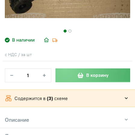
В наличии
с НДС / за шт
−
+
В корзину
Содержится в
(3)
схеме
Описание