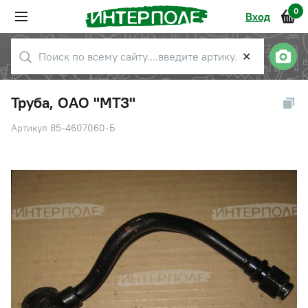
0
Вход
✕
Труба, ОАО "МТЗ"
Артикул 85-4607060-Б