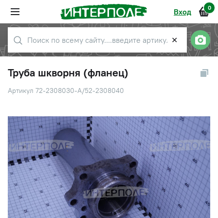
0
Вход
✕
Труба шкворня (фланец)
Артикул 72-2308030-А/52-2308040