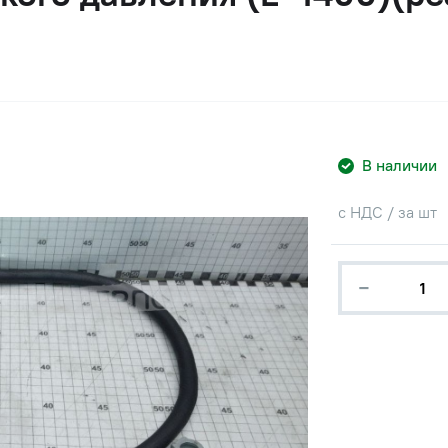
В наличии
с НДС / за шт
−