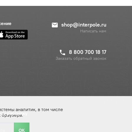
жение
shop@interpole.ru
Написать нам
8 800 700 18 17
Заказать обратный звонок
истемы аналитик, в том числе
ашу рассылку
 браузера.
ОК