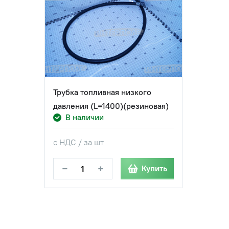
Трубка топливная низкого
давления (L=1400)(резиновая)
В наличии
с НДС / за шт
−
+
Купить