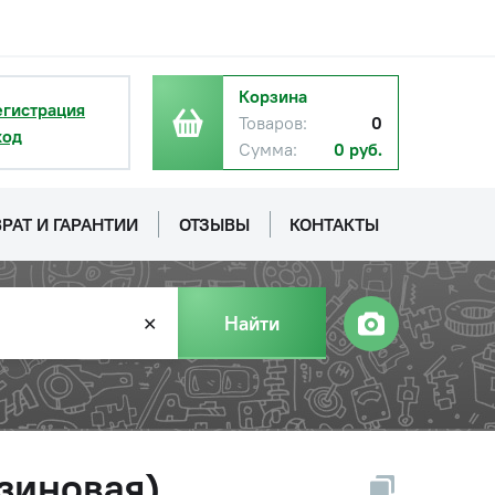
Корзина
егистрация
Товаров:
0
ход
Сумма:
0 руб.
РАТ И ГАРАНТИИ
ОТЗЫВЫ
КОНТАКТЫ
Найти
✕
зиновая),