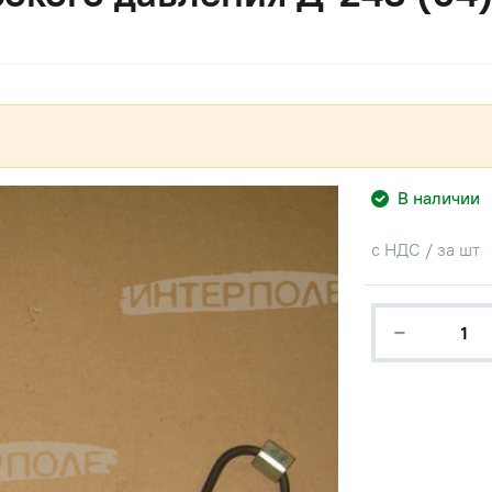
В наличии
с НДС / за шт
−