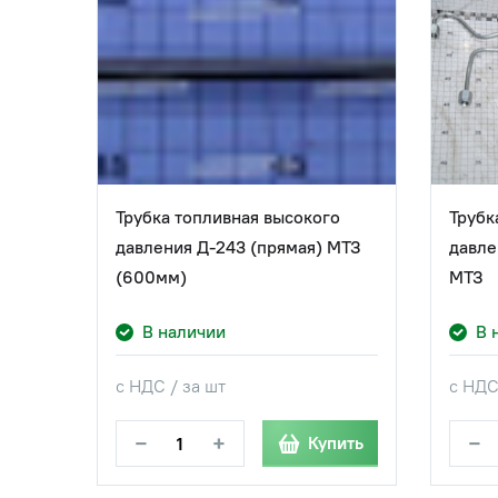
Трубка топливная высокого
Трубк
давления Д-243 (прямая) МТЗ
давле
(600мм)
МТЗ
В наличии
В 
с НДС / за шт
с НДС
−
+
−
Купить