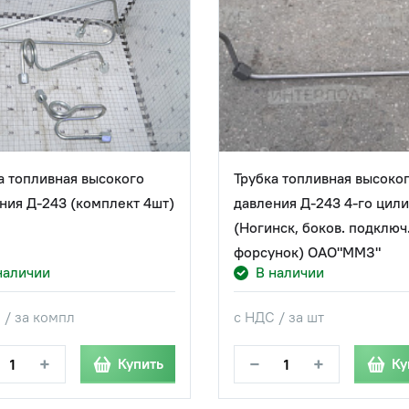
а топливная высокого
Трубка топливная высоко
ния Д-243 (комплект 4шт)
давления Д-243 4-го цил
(Ногинск, боков. подключ
форсунок) ОАО"ММЗ"
наличии
В наличии
 / за компл
с НДС / за шт
+
−
+
Купить
Ку