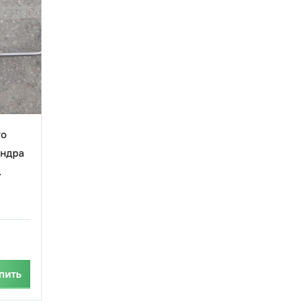
го
индра
.
пить