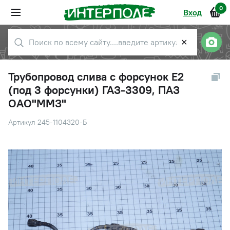
0
Вход
✕
Трубопровод слива с форсунок Е2
(под 3 форсунки) ГАЗ-3309, ПАЗ
ОАО"ММЗ"
Артикул 245-1104320-Б