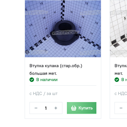
 и
Втулка кулака (стар.обр.)
Втулк
большая мет.
мет.
В наличии
В 
с НДС / за шт
с НДС
−
+
−
пить
Купить