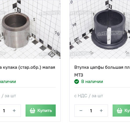
а кулака (стар.обр.) малая
Втулка цапфы большая пла
МТЗ
наличии
В наличии
 / за шт
с НДС / за шт
+
−
+
Купить
Ку