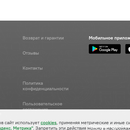
Возврат и гарантии
Мобильное прило
Отзывы
Контакты
Политика
конфиденциальности
Пользовательское
соглашение
а
ов сайт использует
cookies
, применяя метрические и иные с
Подпишитесь на н
ндекс. Метрика"
. Запретить эти действия можно в настройках