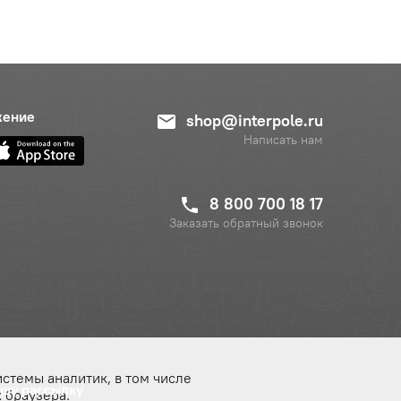
жение
shop@interpole.ru
Написать нам
8 800 700 18 17
Заказать обратный звонок
истемы аналитик, в том числе
ашу рассылку
 браузера.