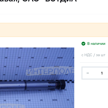
В наличии
с НДС / за шт
−