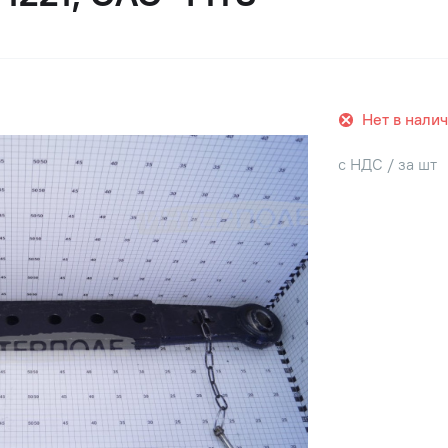
Нет в нали
с НДС / за шт