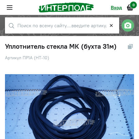
0
Вход
✕
Уплотнитель стекла МК (бухта 31м)
Артикул ПР1А (НТ-10)