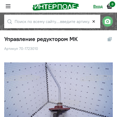
0
Вход
✕
Управление редуктором МК
Артикул 70-1723010