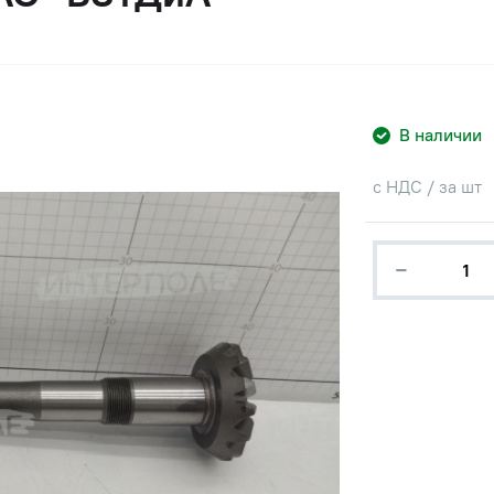
В наличии
с НДС / за шт
−