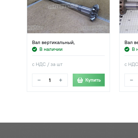
Вал вертикальный,
Вал в
В наличии
В 
с НДС / за шт
с НДС
−
+
−
Купить