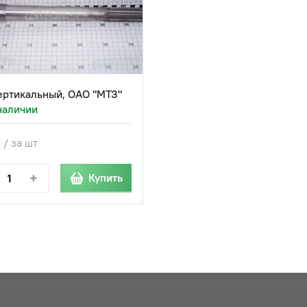
ертикальный, ОАО "МТЗ"
наличии
 / за шт
+
Купить