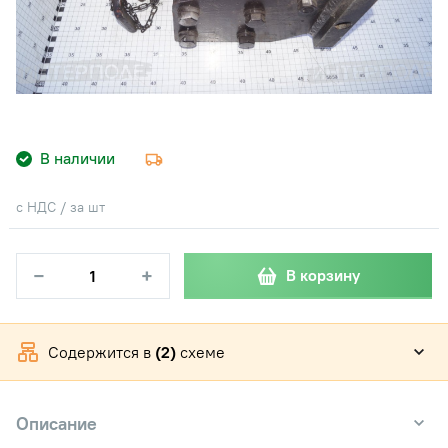
В наличии
с НДС / за шт
−
+
В корзину
Содержится в
(2)
схеме
Описание