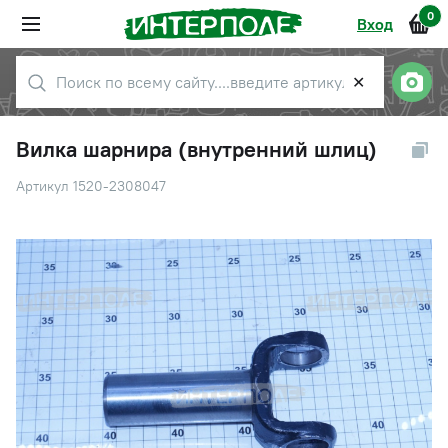
0
Вход
✕
Вилка шарнира (внутренний шлиц)
Артикул 1520-2308047