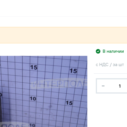
В наличии
с НДС / за шт
−