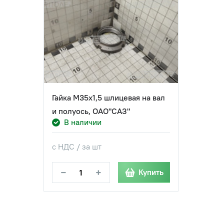
Гайка М35х1,5 шлицевая на вал
и полуось, ОАО"САЗ"
В наличии
с НДС / за шт
−
+
Купить