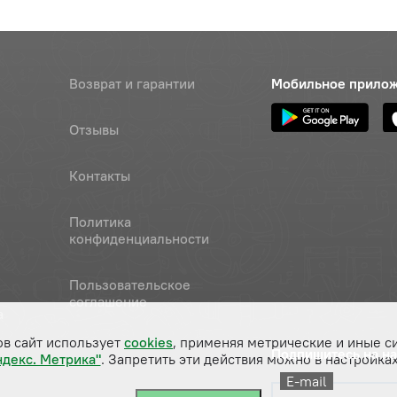
Возврат и гарантии
Мобильное прило
Отзывы
Контакты
Политика
конфиденциальности
Пользовательское
соглашение
а
ов сайт использует
cookies
, применяя метрические и иные с
Подпишитесь на н
ндекс. Метрика"
. Запретить эти действия можно в настройках
E-mail