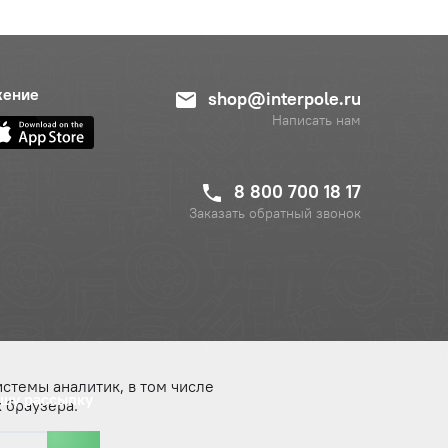
жение
shop@interpole.ru
Написать нам
8 800 700 18 17
Заказать обратный звонок
истемы аналитик, в том числе
ашу рассылку
 браузера.