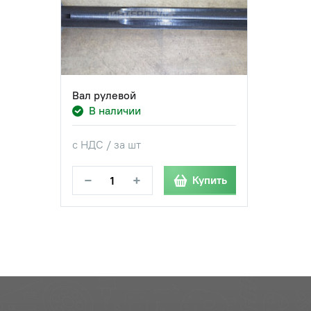
Вал рулевой
В наличии
с НДС / за шт
−
+
Купить