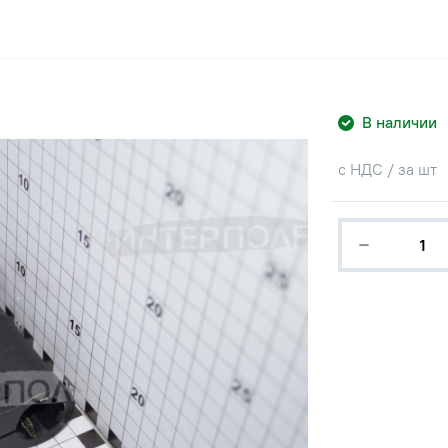
В наличии
с НДС / за шт
−