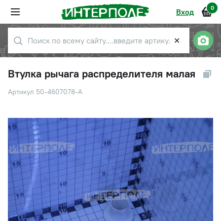
0
Вход
✕
Втулка рычага распределителя малая
Артикул 50-4607078-А