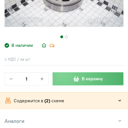
В наличии
с НДС / за шт
−
+
В корзину
Содержится в
(2)
схеме
Аналоги