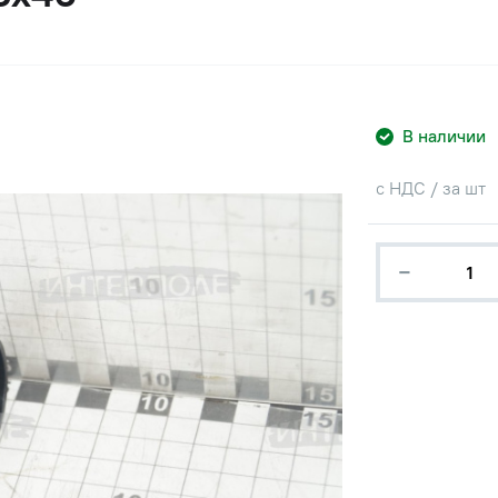
В наличии
с НДС / за шт
−