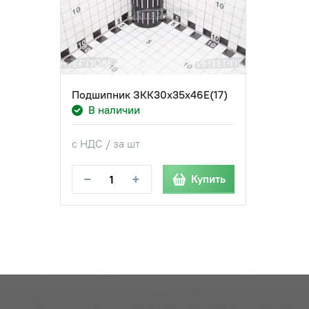
Подшипник ЗКК30х35х46Е(17)
В наличии
с НДС / за шт
−
+
Купить