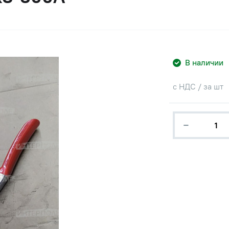
В наличии
с НДС / за шт
−