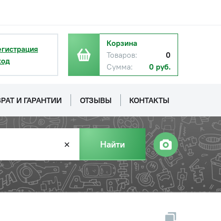
Корзина
егистрация
Товаров:
0
ход
Сумма:
0 руб.
РАТ И ГАРАНТИИ
ОТЗЫВЫ
КОНТАКТЫ
Найти
✕