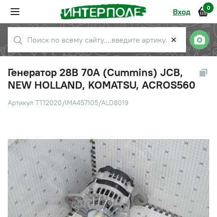
0
Вход
✕
Генератор 28В 70А (Cummins) JCB,
NEW HOLLAND, KOMATSU, ACROS560
Артикул TT12020/IMA457105/ALD8019