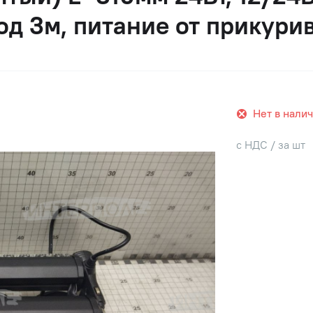
овод 3м, питание от прикури
Нет в нали
с НДС / за шт