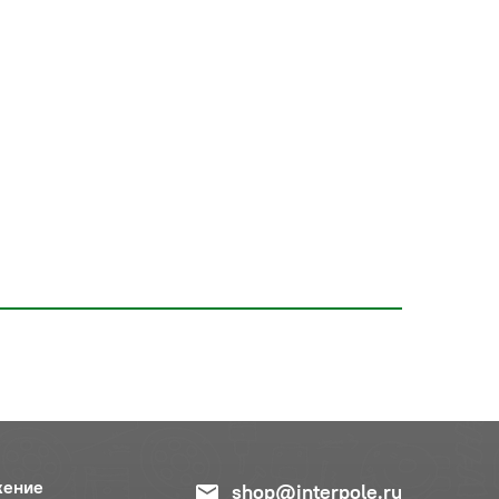
жение
shop@interpole.ru