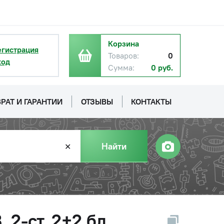
Корзина
егистрация
Товаров:
0
ход
Сумма:
0 руб.
РАТ И ГАРАНТИИ
ОТЗЫВЫ
КОНТАКТЫ
Найти
✕
2-ст. 2+2 бл.