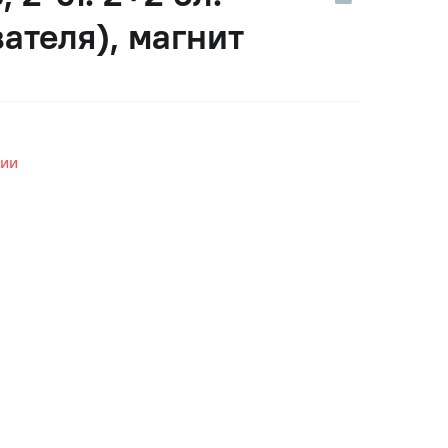
вателя), магнит
чии