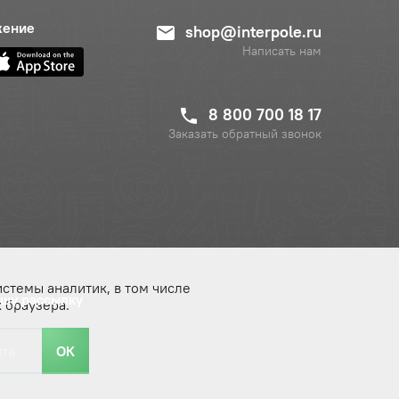
жение
shop@interpole.ru
Написать нам
8 800 700 18 17
Заказать обратный звонок
истемы аналитик, в том числе
ашу рассылку
 браузера.
ОК