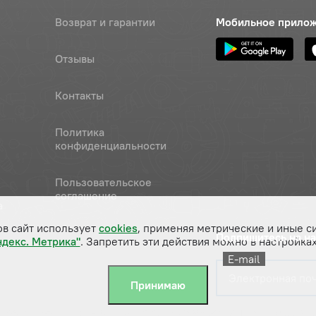
Возврат и гарантии
Мобильное прило
Отзывы
Контакты
Политика
конфиденциальности
Пользовательское
соглашение
а
ов сайт использует
cookies
, применяя метрические и иные с
Подпишитесь на н
ндекс. Метрика"
. Запретить эти действия можно в настройках
E-mail
Принимаю