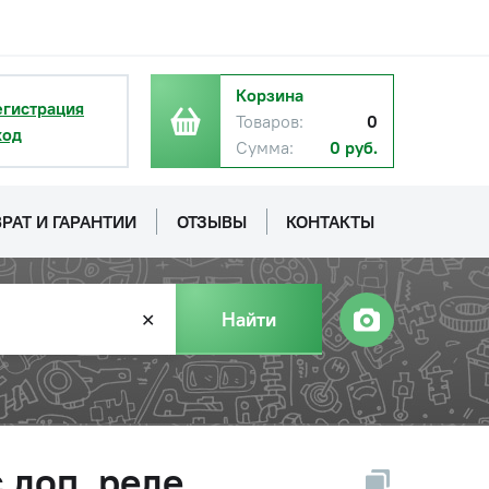
Корзина
егистрация
Товаров:
0
ход
Сумма:
0 руб.
РАТ И ГАРАНТИИ
ОТЗЫВЫ
КОНТАКТЫ
Найти
✕
 доп. реле,