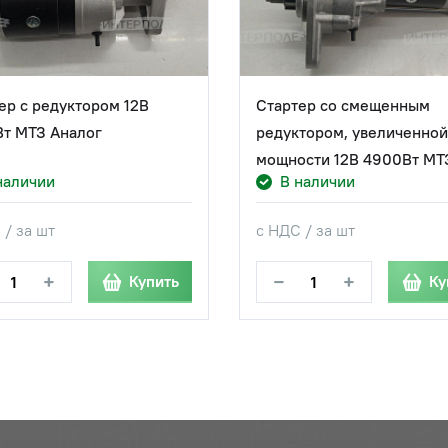
ер с редуктором 12В
Стартер со смещенным
т МТЗ Аналог
редуктором, увеличенной
мощности 12В 4900Вт МТ
наличии
В наличии
 / за шт
с НДС / за шт
+
−
+
Купить
Ку