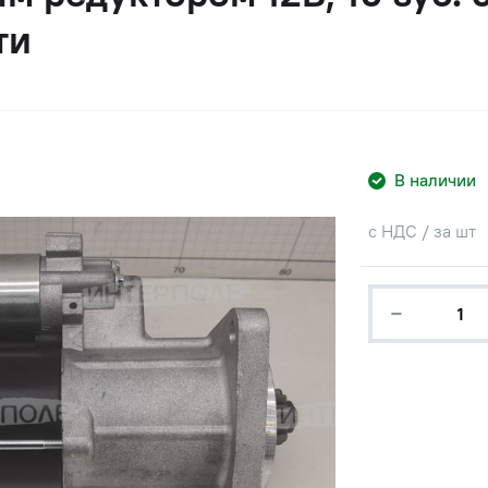
ти
В наличии
с НДС / за шт
−