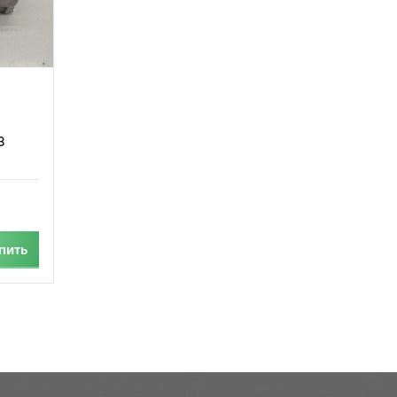
З
пить