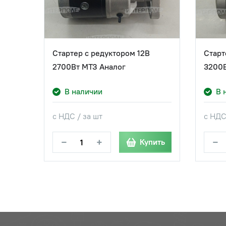
Стартер с редуктором 12В
Старт
2700Вт МТЗ Аналог
3200В
В наличии
В 
с НДС / за шт
с НДС
−
+
−
Купить