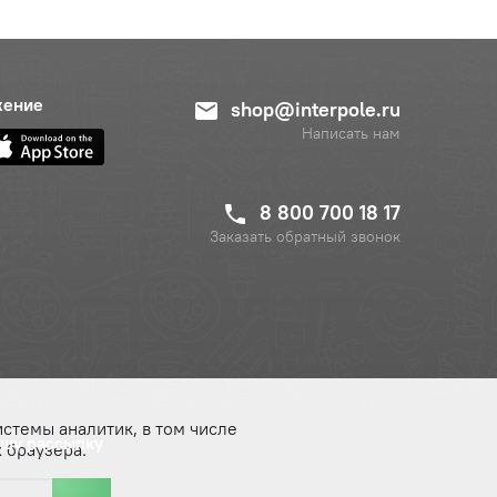
жение
shop@interpole.ru
Написать нам
8 800 700 18 17
Заказать обратный звонок
истемы аналитик, в том числе
ашу рассылку
 браузера.