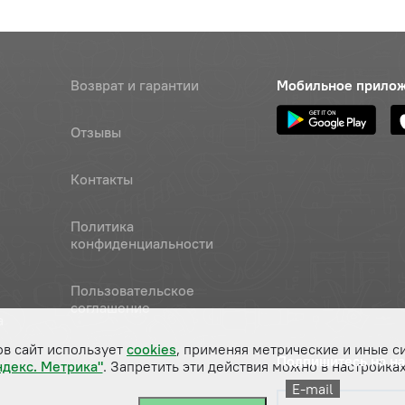
Возврат и гарантии
Мобильное прило
Отзывы
Контакты
Политика
конфиденциальности
Пользовательское
соглашение
а
ов сайт использует
cookies
, применяя метрические и иные с
Подпишитесь на н
ндекс. Метрика"
. Запретить эти действия можно в настройках
E-mail