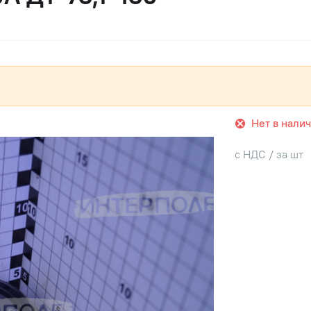
Нет в нали
с НДС / за шт