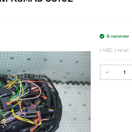
В наличии
с НДС / за шт
−