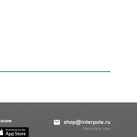
жение
shop@interpole.ru
Написать нам