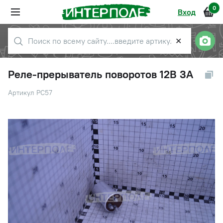
0
Вход
✕
Реле-прерыватель поворотов 12В 3А
Артикул РС57