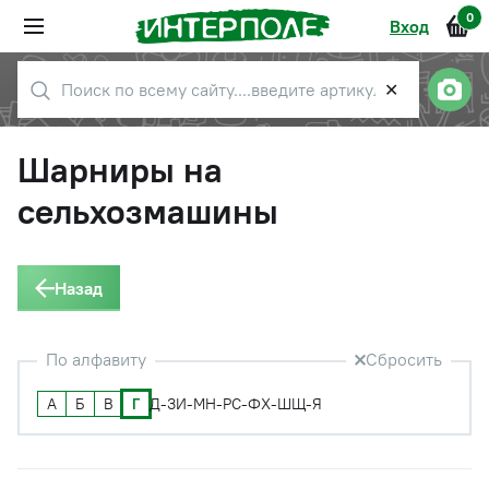
0
Вход
✕
Шарниры на
сельхозмашины
Назад
По алфавиту
Сбросить
А
Б
В
Г
Д-З
И-М
Н-Р
С-Ф
Х-Ш
Щ-Я