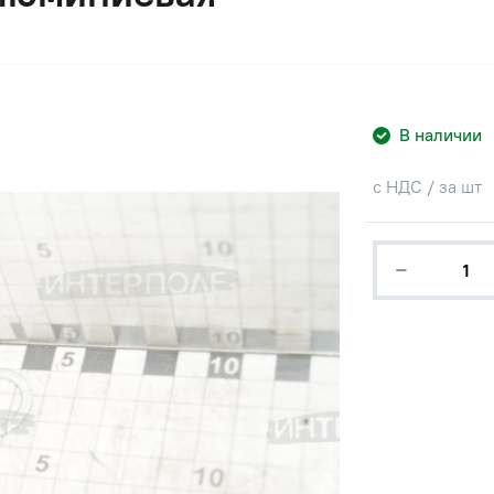
В наличии
с НДС / за шт
−