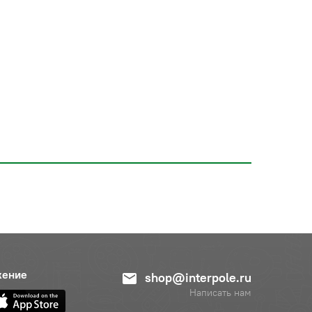
жение
shop@interpole.ru
Написать нам