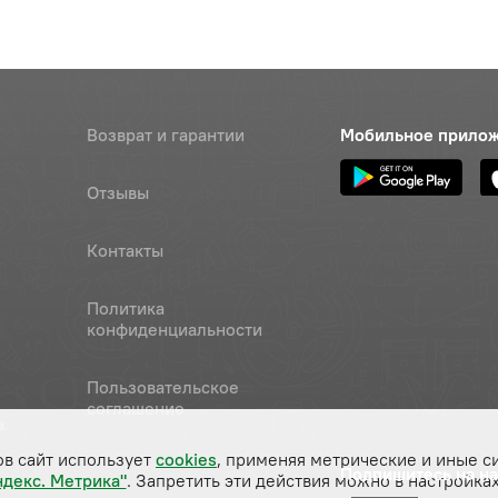
Возврат и гарантии
Мобильное прило
Отзывы
Контакты
Политика
конфиденциальности
Пользовательское
соглашение
а
ов сайт использует
cookies
, применяя метрические и иные с
Подпишитесь на н
ндекс. Метрика"
. Запретить эти действия можно в настройках