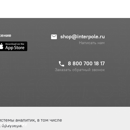
жение
shop@interpole.ru
Написать нам
8 800 700 18 17
Заказать обратный звонок
истемы аналитик, в том числе
ашу рассылку
 браузера.