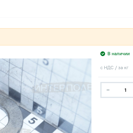
В наличии
с НДС / за кг
−