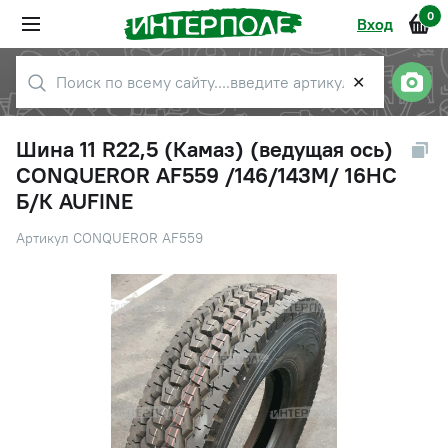
0
Вход
✕
Шина 11 R22,5 (Камаз) (ведущая ось)
CONQUEROR AF559 /146/143M/ 16НС
Б/К AUFINE
Артикул CONQUEROR AF559