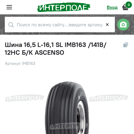
0
Вход
✕
Шина 16,5 L-16,1 SL IMB163 /141B/
12НС Б/К ASCENSO
Артикул IMB163