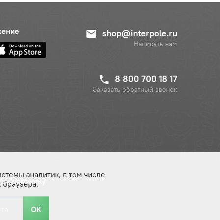
жение
shop@interpole.ru
Написать нам
8 800 700 18 17
Заказать обратный звонок
истемы аналитик, в том числе
ашу рассылку
 браузера.
ОК