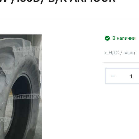
В наличии
с НДС / за шт
−