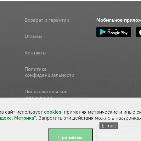
Возврат и гарантии
Мобильное прило
Отзывы
Контакты
Политика
конфиденциальности
Пользовательское
соглашение
а
ов сайт использует
cookies
, применяя метрические и иные с
Подпишитесь на н
ндекс. Метрика"
. Запретить эти действия можно в настройках
E-mail
Принимаю