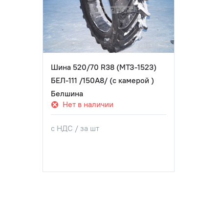
Шина 520/70 R38 (МТЗ-1523)
БЕЛ-111 /150А8/ (с камерой )
Белшина
Нет в наличии
с НДС / за шт