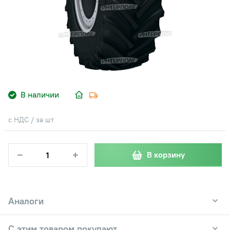
В наличии
с НДС / за шт
−
+
В корзину
Аналоги
С этим товаром покупают