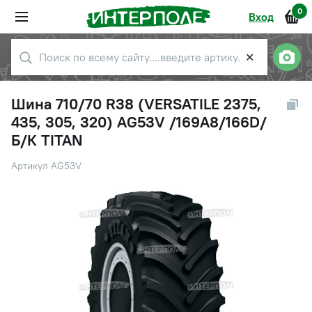
0
Вход
✕
Шина 710/70 R38 (VERSATILE 2375,
435, 305, 320) AG53V /169А8/166D/
Б/К TITAN
Артикул AG53V