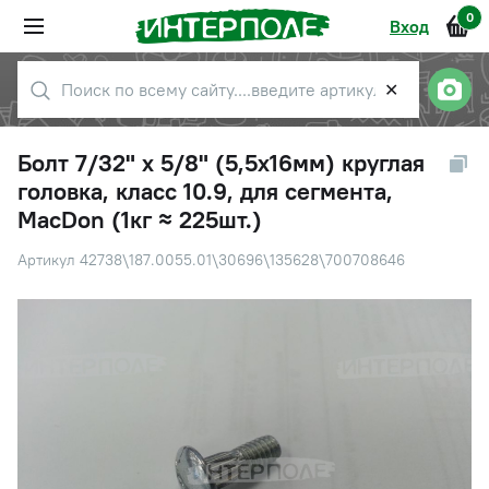
0
Вход
✕
Болт 7/32" х 5/8" (5,5х16мм) круглая
головка, класс 10.9, для сегмента,
MacDon (1кг ≈ 225шт.)
Артикул 42738\187.0055.01\30696\135628\700708646