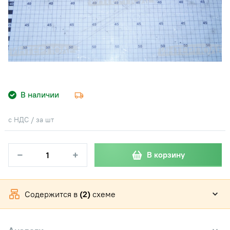
В наличии
с НДС / за шт
−
+
В корзину
Содержится в
(2)
схеме