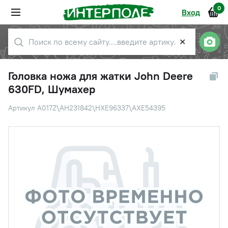
0
Вход
✕
Головка ножа для жатки John Deere
630FD, Шумахер
Артикул A017Z\AH231842\HXE96337\AXE54395