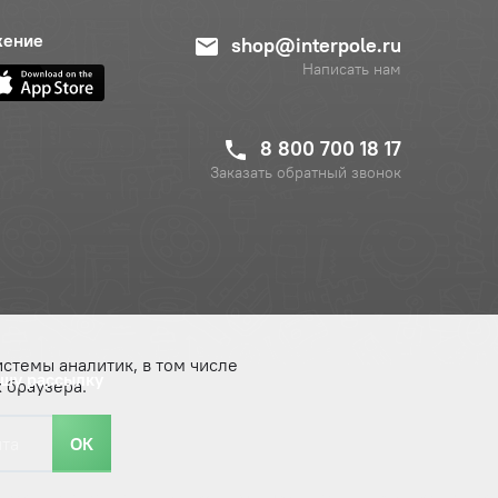
жение
shop@interpole.ru
Написать нам
8 800 700 18 17
Заказать обратный звонок
истемы аналитик, в том числе
ашу рассылку
 браузера.
ОК