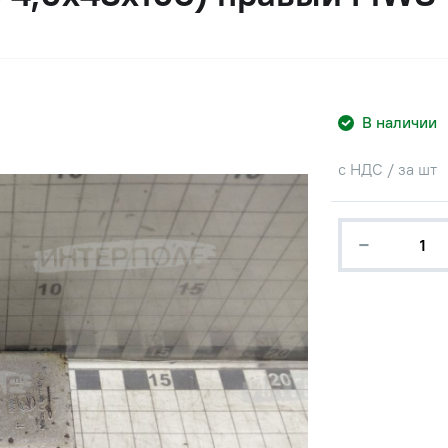
В наличии
с НДС / за шт
−