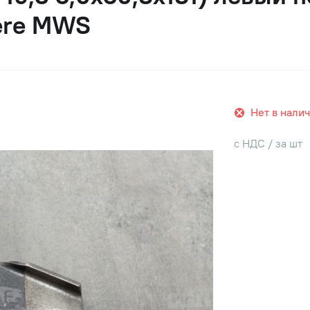
ere MWS
Нет в нали
с НДС / за шт