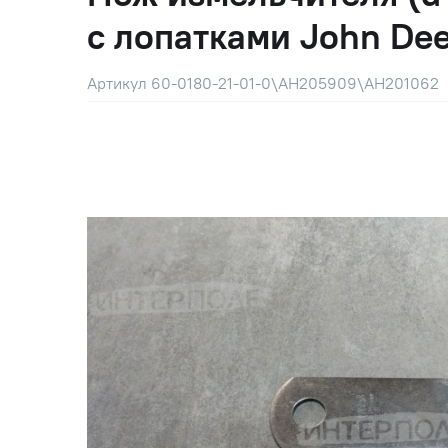
с лопатками John De
Артикул 60-0180-21-01-0\AH205909\AH201062