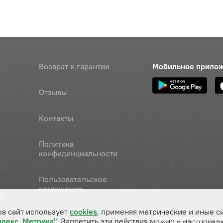
Возврат и гарантии
Мобильное прило
Отзывы
Контакты
Политика
конфиденциальности
Пользовательское
соглашение
а
ов сайт использует
cookies
, применяя метрические и иные с
Подпишитесь на н
ндекс. Метрика"
. Запретить эти действия можно в настройках