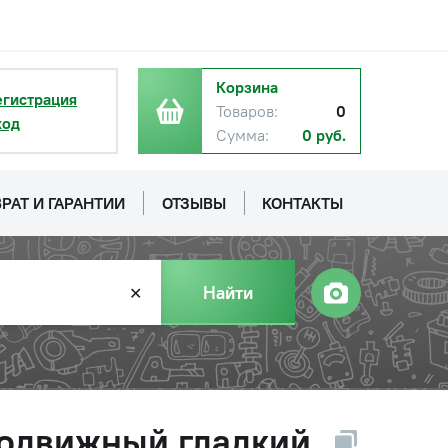
Корзина
егистрация
Товаров:
0
ход
Сумма:
0 руб.
РАТ И ГАРАНТИИ
ОТЗЫВЫ
КОНТАКТЫ
Найти
✕
 подвижный гладкий