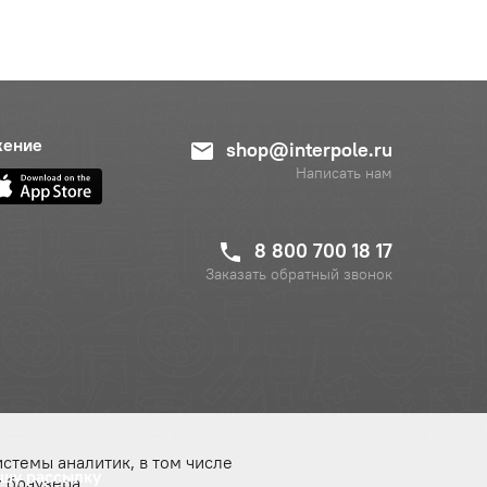
жение
shop@interpole.ru
Написать нам
8 800 700 18 17
Заказать обратный звонок
истемы аналитик, в том числе
ашу рассылку
 браузера.