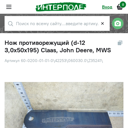
0
Вход
✕
Нож противорежущий (d-12
3,0х50х195) Claas, John Deere, MWS
Артикул 60-0200-01-01-0\42253\060030.0\Z35241\