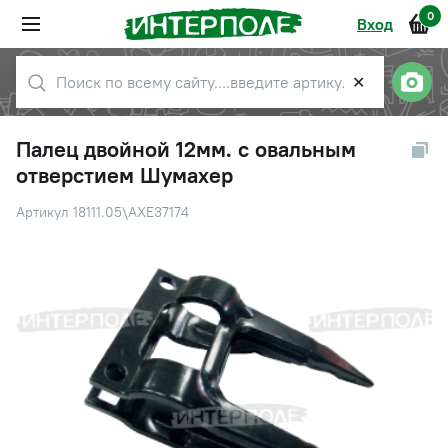
0
Вход
✕
Палец двойной 12мм. с овальным
отверстием Шумахер
Артикул 18111.05\AXE37174