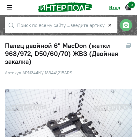
0
Вход
✕
Палец двойной 6" MacDon (жатки
963/972, D50/60/70) ЖВЗ (Двойная
закалка)
Артикул ARN344N\118344\215ARS