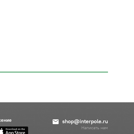
жение
shop@interpole.ru
Написать нам