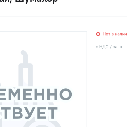
Нет в нали
с НДС / за шт