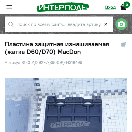
0
Вход
✕
Пластина защитная изнашиваемая
(жатка D60/D70) MacDon
Артикул 81300\129297\89009\FH318499