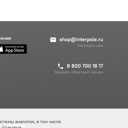
жение
shop@interpole.ru
Написать нам
8 800 700 18 17
Заказать обратный звонок
истемы аналитик, в том числе
ашу рассылку
 браузера.