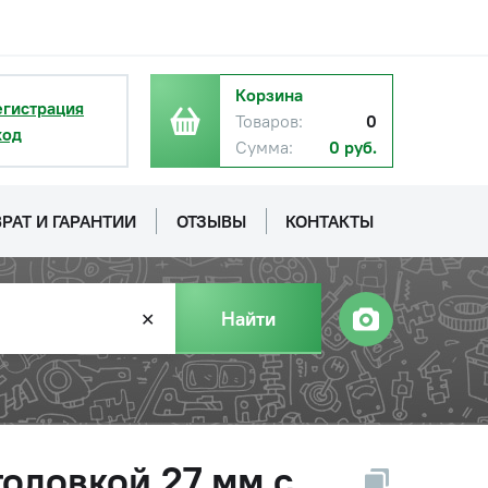
Корзина
егистрация
Товаров:
0
ход
Сумма:
0 руб.
РАТ И ГАРАНТИИ
ОТЗЫВЫ
КОНТАКТЫ
Найти
✕
головкой 27 мм с