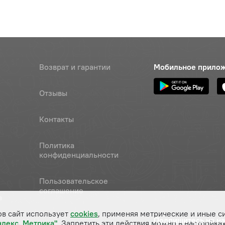
Возврат и гарантии
Мобильное прило
Отзывы
Контакты
Политика
конфиденциальности
Пользовательское
соглашение
а
ов сайт использует
cookies
, применяя метрические и иные с
Подпишитесь на н
ндекс. Метрика"
. Запретить эти действия можно в настройках