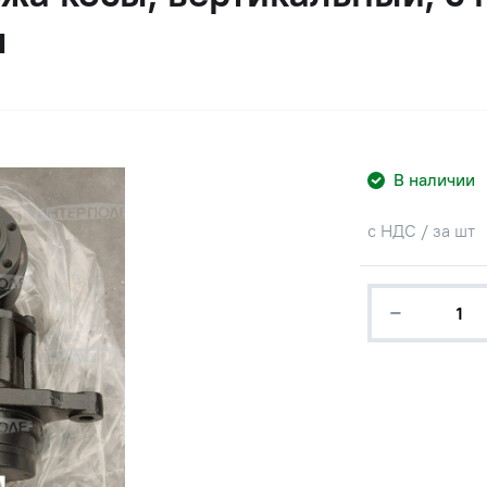
м
В наличии
с НДС / за шт
−