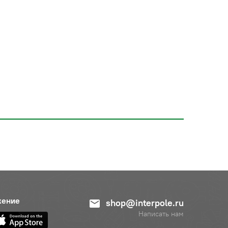
жение
shop@interpole.ru
Написать нам