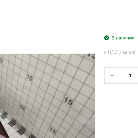
В наличии
с НДС / за шт
−