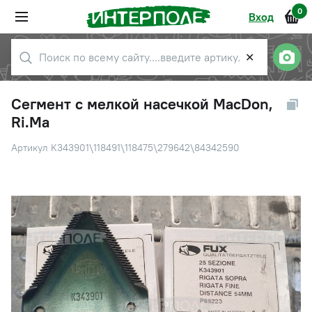
0
Вход
✕
Сегмент с мелкой насечкой MacDon,
Ri.Ma
Артикул K343901\118491\118475\279642\84342590