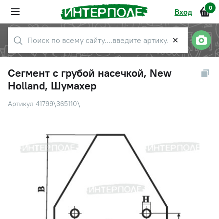
0
Вход
✕
Сегмент с грубой насечкой, New
Holland, Шумахер
Артикул 41799\365110\