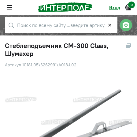
0
Вход
✕
Стеблеподъемник CM-300 Claas,
Шумахер
Артикул 10181.05\6262991\A013J.02