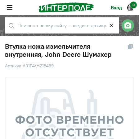
0
Вход
✕
Втулка ножа измельчителя
внутренняя, John Deere Шумахер
Артикул A01P4\H218499